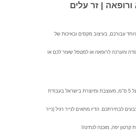
רופאה | זר עלים
וחד עבורכם, בעיצוב מקסים ובאיכות של
דה והערכה לרופאה או למטפל שעזר לכם או
חותמת עץ בּוּק מלא בגודל 5 על 5 ס"מ, מעוצבת ומיוצרת בישראל בעבודת
ת דיו איכותית באחד מ-4 צבעים לבחירתכם. הדיו מתאים לנייר רגיל (נייר
רטון יפה, מוכנה לנתינה!