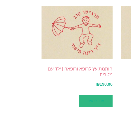
חותמת עץ לרופא ורופאה | ילד עם
מטריה
₪
190.00
עוד פרטים