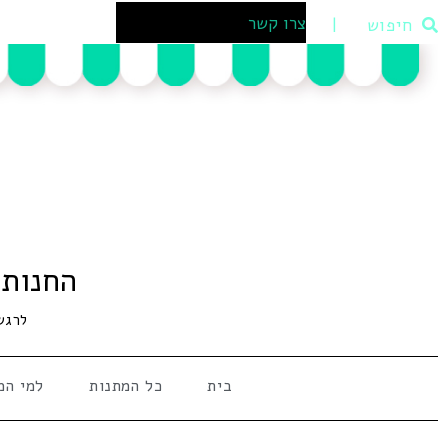
צרו קשר
החנות 
לרגש
בית
כל המתנות
למי המ