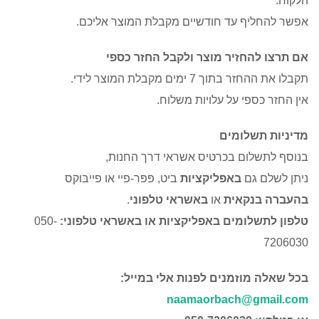
הלקוח.
אפשר להחליף עד חודשיים מקבלת המוצר אליכם.
אם תרצו להחזיר מוצר ולקבל החזר כספי
תקבלו את ההחזר בתוך 7 ימים מקבלת המוצר לידי.
אין החזר כספי על עלויות משלוח.
מדיניות תשלומים
בנוסף לתשלום בכרטיס אשראי דרך החנות,
ניתן לשלם גם
באפליקציות
ביט, פּפּר-פיי או פייבּוקס
בהעברה
בנקאית
או
באשראי טלפוני
.
טלפון לתשלומים באפליקציות או באשראי טלפוני:
050-
7206030
בכל שאלה מוזמנים לפנות אלי במייל:
naamaorbach@gmail.com