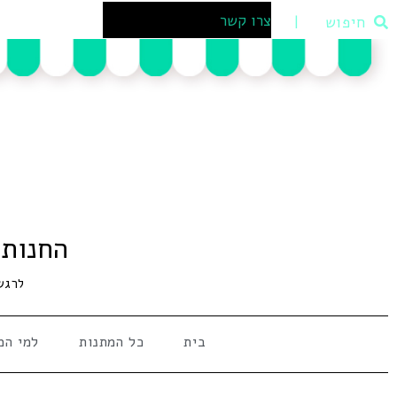
צרו קשר
החנות 
לרגש
בית
כל המתנות
למי המ